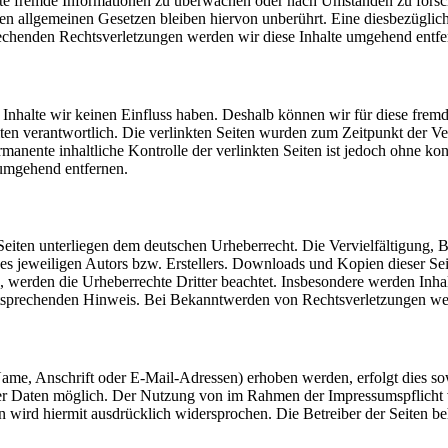
herte fremde Informationen zu überwachen oder nach Umständen zu forsch
 allgemeinen Gesetzen bleiben hiervon unberührt. Eine diesbezügliche
chenden Rechtsverletzungen werden wir diese Inhalte umgehend entfe
n Inhalte wir keinen Einfluss haben. Deshalb können wir für diese fre
 Seiten verantwortlich. Die verlinkten Seiten wurden zum Zeitpunkt der
manente inhaltliche Kontrolle der verlinkten Seiten ist jedoch ohne ko
umgehend entfernen.
n Seiten unterliegen dem deutschen Urheberrecht. Die Vervielfältigung,
 jeweiligen Autors bzw. Erstellers. Downloads und Kopien dieser Seite
n, werden die Urheberrechte Dritter beachtet. Insbesondere werden Inhal
tsprechenden Hinweis. Bei Bekanntwerden von Rechtsverletzungen wer
me, Anschrift oder E-Mail-Adressen) erhoben werden, erfolgt dies sowe
ner Daten möglich. Der Nutzung von im Rahmen der Impressumspflicht 
wird hiermit ausdrücklich widersprochen. Die Betreiber der Seiten beha