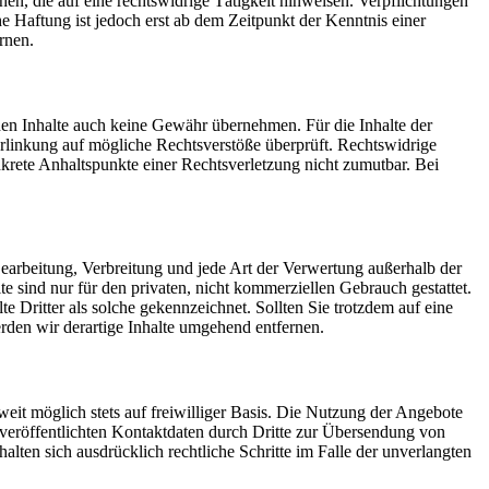
en, die auf eine rechtswidrige Tätigkeit hinweisen. Verpflichtungen
 Haftung ist jedoch erst ab dem Zeitpunkt der Kenntnis einer
rnen.
mden Inhalte auch keine Gewähr übernehmen. Für die Inhalte der
 Verlinkung auf mögliche Rechtsverstöße überprüft. Rechtswidrige
nkrete Anhaltspunkte einer Rechtsverletzung nicht zumutbar. Bei
 Bearbeitung, Verbreitung und jede Art der Verwertung außerhalb der
 sind nur für den privaten, nicht kommerziellen Gebrauch gestattet.
te Dritter als solche gekennzeichnet. Sollten Sie trotzdem auf eine
den wir derartige Inhalte umgehend entfernen.
it möglich stets auf freiwilliger Basis. Die Nutzung der Angebote
veröffentlichten Kontaktdaten durch Dritte zur Übersendung von
lten sich ausdrücklich rechtliche Schritte im Falle der unverlangten