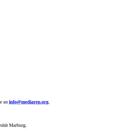
te an
info@mediarep.org
.
rsität Marburg.