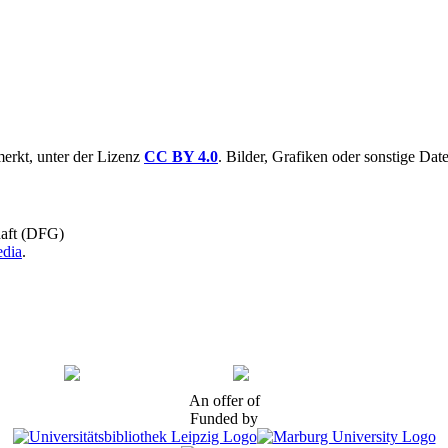
merkt, unter der Lizenz
CC BY 4.0
. Bilder, Grafiken oder sonstige Dat
haft (DFG)
dia
.
Imprint
Privacy Statement
An offer of
Funded by